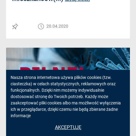
20.04.2020
Informacja
Nasza strona internetowa używa plików cookies (tzw.
ciasteczka) w celach statystycznych, reklamowych oraz
o
funkcjonalnych. Dzięki nim możemy indywidualnie
dostosować stronę do Twoich potrzeb. Każdy może
cookies!
zaakceptować pliki cookies albo ma możliwość wyłączenia
ich w przeglądarce, dzięki czemu nie będą zbierane żadne
informacje
UWAGA! WAŻNA WIADOMOŚĆ
AKCEPTUJĘ