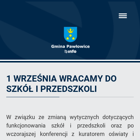
Przejdź
hambur
do
menu
głównej
treści
Artykuł
1 WRZEŚNIA WRACAMY DO
SZKÓŁ I PRZEDSZKOLI
W związku ze zmianą wytycznych dotyczących
funkcjonowania szkół i przedszkoli oraz po
wczorajszej konferencji z kuratorem oświaty i