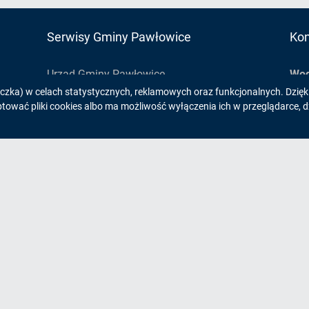
Serwisy Gminy Pawłowice
Kon
Urząd Gminy Pawłowice
Wod
eczka) w celach statystycznych, reklamowych oraz funkcjonalnych. Dzię
Gminny Ośrodek Kultury
ul.
wać pliki cookies albo ma możliwość wyłączenia ich w przeglądarce, d
Gminna Biblioteka Publiczna
wod
Gminny Ośrodek Sportu
Tel
Gminny Zespół Komunalny
Adr
Ośrodek Pomocy Społecznej
IEV
Wodociągi Pawłowice
Ban
91 
Ins
Mar
>
F
>
De