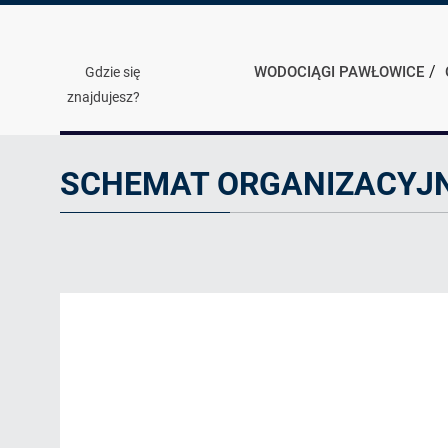
WODOCIĄGI PAWŁOWICE
Gdzie się
znajdujesz?
Schemat
organizacyjny
SCHEMAT ORGANIZACYJ