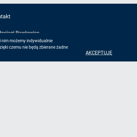
takt
ociągi Pawłowice
ki nim możemy indywidualnie
 Orla 11 43-254 Krzyżowice
zięki czemu nie będą zbierane żadne
ociagi@pawlowice.pl
AKCEPTUJĘ
. (+48) 32 210 2880
es do e-doręczeń: AE:PL-77300-85840-
IS-27
k Spółdzielczy Pawłowice:
8447 0005 0008 8112 2000 0001
pektor Ochrony Danych:
ek Krupa - e-mail:
iod@twojabi.net
ORMULARZ KONTAKTOWY
klaracja dostępności