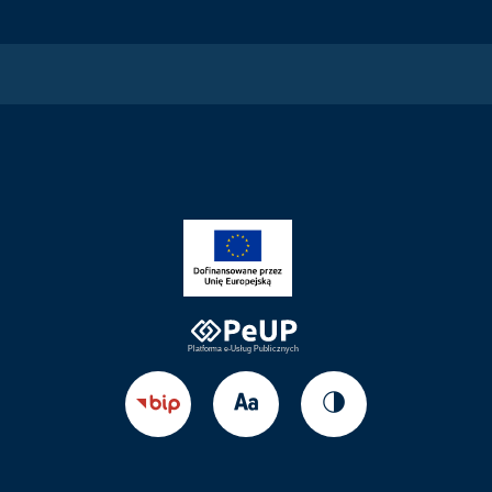
Zmień
Zmień
Przejdź
rozmiar
kontrast
do
tekstu
strony
BIP