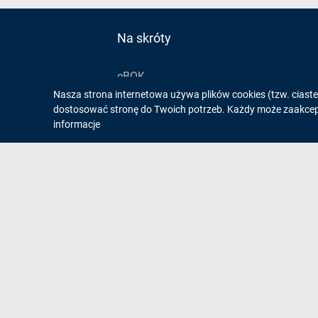
Na skróty
eBOK
Informacja
Nasza strona internetowa używa plików cookies (tzw. ciast
Reklamacje
dostosować stronę do Twoich potrzeb. Każdy może zaakcepto
Jakość wody
o
informacje
Druki do pobrania
cookies!
PPK