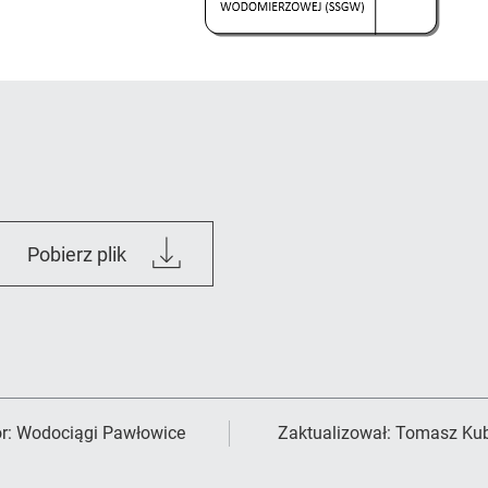
regulamin_organizacyjny_2025.pdf
Pobierz plik
r:
Wodociągi Pawłowice
Zaktualizował:
Tomasz Kub