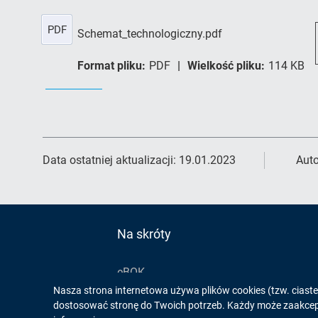
PDF
Schemat_technologiczny.pdf
Format pliku:
PDF
Wielkość pliku:
114 KB
Data ostatniej aktualizacji:
19.01.2023
Auto
Na skróty
eBOK
Informacja
Nasza strona internetowa używa plików cookies (tzw. ciast
Reklamacje
dostosować stronę do Twoich potrzeb. Każdy może zaakcepto
Jakość wody