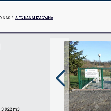
O NAS
SIEĆ KANALIZACYJNA
j
Poprzedni
slajd
i
3 922 m3