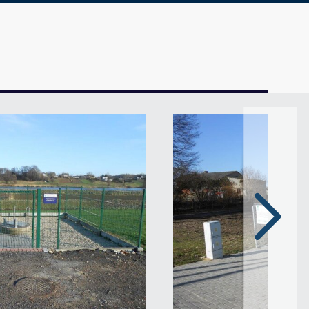
Następn
slajd