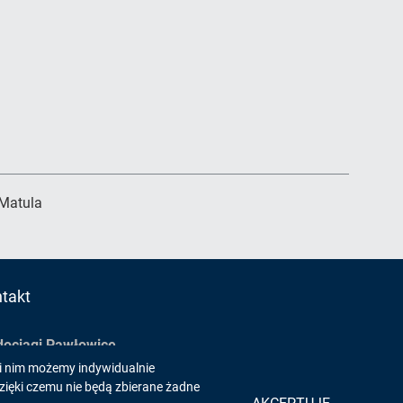
 Matula
takt
ociągi Pawłowice
ki nim możemy indywidualnie
 Orla 11 43-254 Krzyżowice
zięki czemu nie będą zbierane żadne
ociagi@pawlowice.pl