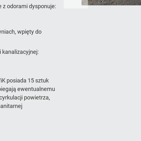
e z odorami dysponuje:
iach, wpięty do
 kanalizacyjnej:
iK posiada 15 sztuk
biegają ewentualnemu
yrkulacji powietrza,
sanitarnej