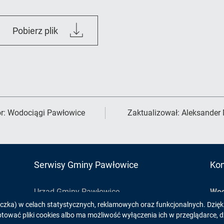
Schemat_technologiczny.pdf
Pobierz plik
r:
Wodociągi Pawłowice
Zaktualizował:
Aleksander
Serwisy Gminy Pawłowice
Kon
Urząd Gminy Pawłowice
Wod
eczka) w celach statystycznych, reklamowych oraz funkcjonalnych. Dzię
Gminny Ośrodek Kultury
ul.
wać pliki cookies albo ma możliwość wyłączenia ich w przeglądarce, d
Gminna Biblioteka Publiczna
wod