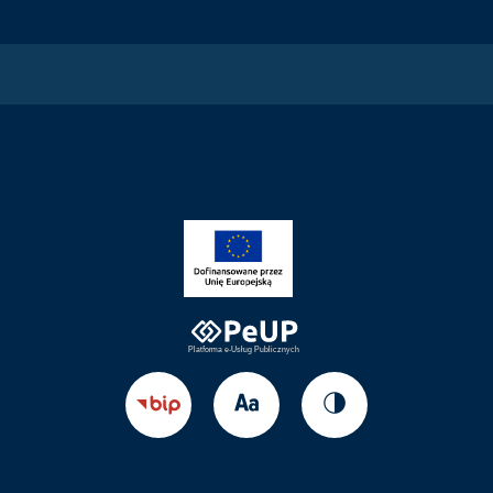
Zmień
Zmień
Przejdź
rozmiar
kontrast
do
tekstu
strony
BIP