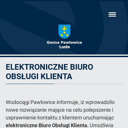
Przejdź
hambur
do
menu
głównej
treści
eBOK
ELEKTRONICZNE BIURO
OBSŁUGI KLIENTA
Wodociągi Pawłowice informuje, iż wprowadziło
nowe rozwiązanie mające na celu polepszenie i
usprawnienie kontaktu z klientem uruchamiając
elektroniczne Biuro Obsługi Klienta.
Umożliwia