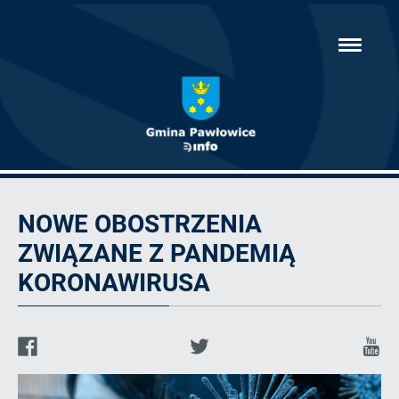
Przejdź
hambur
do
menu
głównej
treści
Artykuł
NOWE OBOSTRZENIA
ZWIĄZANE Z PANDEMIĄ
KORONAWIRUSA
Facebook
Twitter
Y
d
q
o