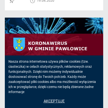
19.04.2020
Informacja
Nasza strona internetowa używa plików cookies (tzw.
ciasteczka) w celach statystycznych, reklamowych oraz
o
funkcjonalnych. Dzięki nim możemy indywidualnie
dostosować stronę do Twoich potrzeb. Każdy może
Siedem osób zakażonych w gminie
cookies!
zaakceptować pliki cookies albo ma możliwość wyłączenia
Pawłowice
ich w przeglądarce, dzięki czemu nie będą zbierane żadne
informacje
Aktualizacja z 19 kwietnia, godz.13.40Niestety,
AKCEPTUJĘ
otrzymaliśmy wiadomość o kolejnych 4 osobach
zakażonych z gminy Pawłowice. W sumie mamy siedem(...)