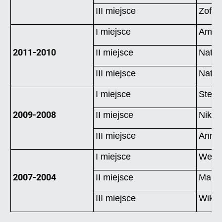
III miejsce
Zofia
I miejsce
Ameli
2011-2010
II miejsce
Natal
III miejsce
Natal
I miejsce
Stell
2009-2008
II miejsce
Nikol
III miejsce
Anna
I miejsce
Weron
2007-2004
II miejsce
Marta
III miejsce
Wikto