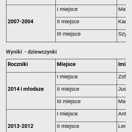
I miejsce
Mateu
2007-2004
II miejsce
Kacpe
III miejsce
Szym
Wyniki - dziewczynki
Roczniki
Miejsce
Imię 
I miejsce
Zofia
2014 i młodsze
II miejsce
Justy
III miejsce
Marty
I miejsce
Antos
2013-2012
II miejsce
Lena 