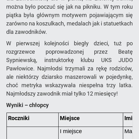
można było poczuć się jak na pikniku. W tym roku
piątka była głównym motywem pojawiającym się
zarówno na koszulkach, medalach jak i statuetkach
dla zawodników.
W pierwszej kolejności biegły dzieci, tuż po
rozgrzewce poprowadzonej przez Beatę
Sypniewską, instruktorkę klubu UKS JUDO
Pawłowice. Najmłodsi trzymali za rękę rodziców,
ale niektórzy dziarsko maszerowali w pojedynkę,
choć metryka wskazywała niespełna trzy latka.
Najmłodszy zawodnik miał tylko 12 miesięcy!
Wyniki – chłopcy
Roczniki
Miejsce
Imię 
I miejsce
Maksy