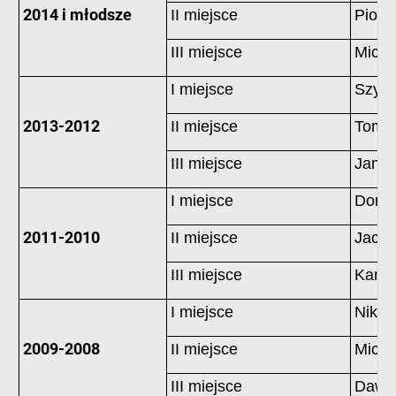
2014 i młodsze
II miejsce
Piotr 
III miejsce
Micha
I miejsce
Szym
2013-2012
II miejsce
Toma
III miejsce
Jan O
I miejsce
Domin
2011-2010
II miejsce
Jacek
III miejsce
Kamil
I miejsce
Nikod
2009-2008
II miejsce
Micha
III miejsce
Dawi