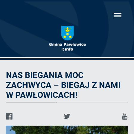
Przejdź
hambur
do
menu
głównej
treści
Artykuł
NAS BIEGANIA MOC
ZACHWYCA – BIEGAJ Z NAMI
W PAWŁOWICACH!
Facebook
Twitter
Y
d
q
o