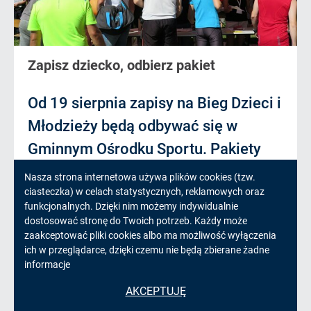
Zapisz dziecko, odbierz pakiet
Od 19 sierpnia zapisy na Bieg Dzieci i
Młodzieży będą odbywać się w
Gminnym Ośrodku Sportu. Pakiety
startowe można odebrać już w
Informacja
Nasza strona internetowa używa plików cookies (tzw.
ciasteczka) w celach statystycznych, reklamowych oraz
sobotę, 24 sierpnia.
czytaj więcej
o
funkcjonalnych. Dzięki nim możemy indywidualnie
dostosować stronę do Twoich potrzeb. Każdy może
cookies!
zaakceptować pliki cookies albo ma możliwość wyłączenia
ich w przeglądarce, dzięki czemu nie będą zbierane żadne
19.08.2019
informacje
AKCEPTUJĘ