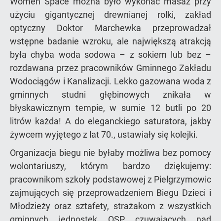
Women Space można było wykonać masaż przy
użyciu gigantycznej drewnianej rolki, zakład
optyczny Doktor Marchewka przeprowadzał
wstępne badanie wzroku, ale największą atrakcją
była chyba woda sodowa – z sokiem lub bez –
rozdawana przez pracowników Gminnego Zakładu
Wodociągów i Kanalizacji. Lekko gazowana woda z
gminnych studni głębinowych znikała w
błyskawicznym tempie, w sumie 12 butli po 20
litrów każda! A do eleganckiego saturatora, jakby
żywcem wyjętego z lat 70., ustawiały się kolejki.
Organizacja biegu nie byłaby możliwa bez pomocy
wolontariuszy, którym bardzo dziękujemy:
pracownikom szkoły podstawowej z Pielgrzymowic
zajmujących się przeprowadzeniem Biegu Dzieci i
Młodzieży oraz sztafety, strażakom z wszystkich
gminnych jednostek OSP czuwających nad