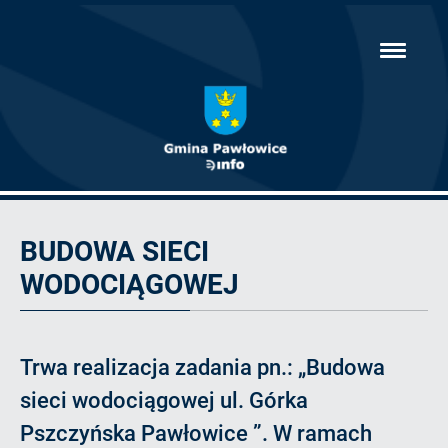
Przejdź
hambur
do
menu
głównej
treści
Artykuł
BUDOWA SIECI
WODOCIĄGOWEJ
Trwa realizacja zadania pn.: „Budowa
sieci wodociągowej ul. Górka
Pszczyńska Pawłowice ”. W ramach