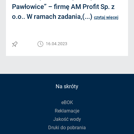
Pawłowice” – firmę AM Profit Sp. z
o.o.. W ramach zadania,(...)
czytaj więcej
16.04.2023
Na skróty
eBOK
Reklamacje
Jakość wody
Druki do pobrania