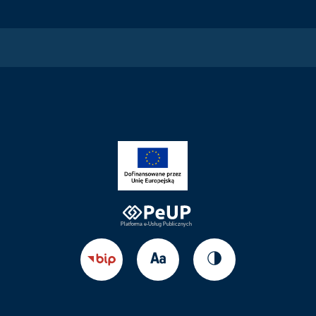
Zmień
Zmień
Przejdź
rozmiar
kontrast
do
tekstu
strony
BIP