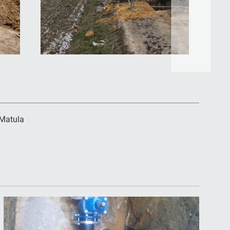
slajd
 Matula