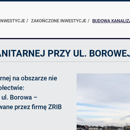
INWESTYCJE
ZAKOŃCZONE INWESTYCJE
BUDOWA KANALIZA
NITARNEJ PRZY UL. BOROWE
rnej na obszarze nie
łectwie:
 ul. Borowa –
wane przez firmę ZRIB