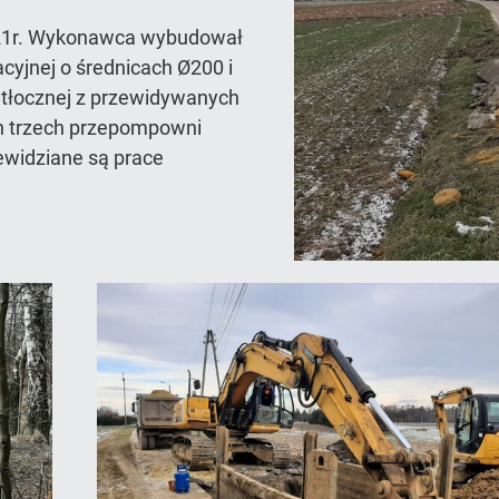
021r. Wykonawca wybudował
acyjnej o średnicach Ø200 i
 tłocznej z przewidywanych
ch trzech przepompowni
ewidziane są prace