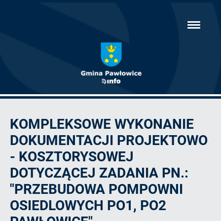
Przejdź
hambur
do
menu
głównej
treści
Artykuł
KOMPLEKSOWE WYKONANIE
DOKUMENTACJI PROJEKTOWO
- KOSZTORYSOWEJ
DOTYCZĄCEJ ZADANIA PN.:
"PRZEBUDOWA POMPOWNI
OSIEDLOWYCH PO1, PO2